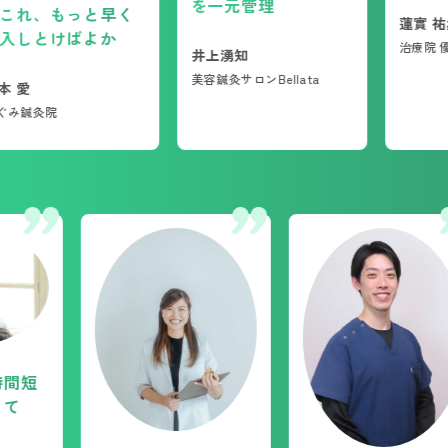
を一元管理
、もっと早く
つながって
蓮實 祐丞
とけばよかっ
治療院 優〜you
井上湧知
美容鍼灸サロンBellata
院
療時の時間短
り助かってい