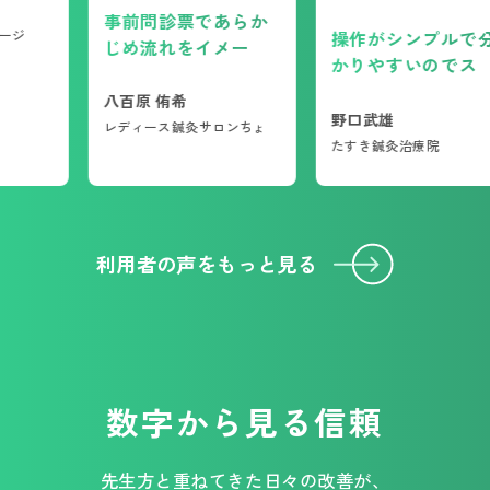
な
事前問診票であらか
灸マッサージ
操作がシン
じめ流れをイメージ
かりやすい
できる
レスなく使
八百原 侑希
できてる
野口武雄
レディース鍼灸サロンちょ
たすき鍼灸治療
利用者の声をもっと見る
数字から見る信頼
先生方と重ねてきた日々の改善が、