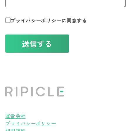
プライバシーポリシー
に同意する
I
f
y
o
u
a
r
e
a
h
u
m
a
運営会社
n
プライバシーポリシー
,
i
利用規約